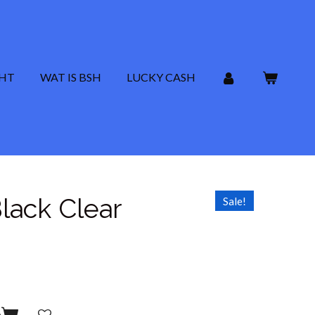
CHT
WAT IS BSH
LUCKY CASH
lack Clear
Sale!
n