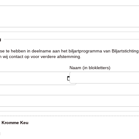
g
esse te hebben in deelname aan het biljartprogramma van Biljartstichti
n wij contact op voor verdere afstemming.
Naam (in blokletters)
De Kromme Keu
l