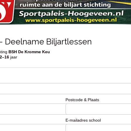
r – Deelname Biljartlessen
chting
BSH De Kromme Keu
2–16
jaar
Postcode & Plaats
E-mailadres school