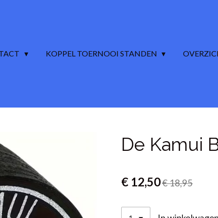
TACT
KOPPEL TOERNOOI STANDEN
OVERZI
De Kamui B
€ 12,50
€ 18,95
In winkelwage