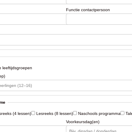
Functie contactpersoon
 leeftijdsgroepen
ep)
ame
reeks (4 lessen)
Lesreeks (8 lessen)
Naschools programma
Tal
Voorkeursdag(en)