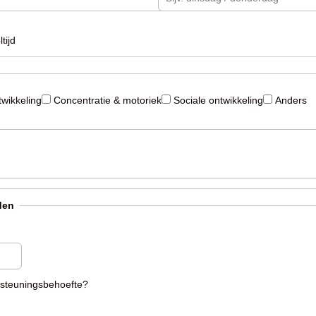
tijd
wikkeling
Concentratie & motoriek
Sociale ontwikkeling
Anders
den
ersteuningsbehoefte?